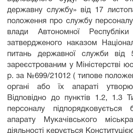
державну службу» від 17 листопа
положення про службу персоналу
влади Автономної Республік
затвердженого наказом Націонал
питань державної служби від
зареєстрованим у Міністерстві юст
р. за №699/21012 ( типове полож
органі або їх апараті утворю
Відповідно до пунктів 1.2, 1.3
персоналу підпорядковується б
апарату Мукачівського міськр
діяльності керується Конституцією