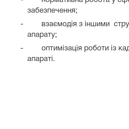
-
нормативна робота у сф
забезпечення;
-
взаємодія з іншими
стр
апарату;
-
оптимізація роботи із к
апараті.