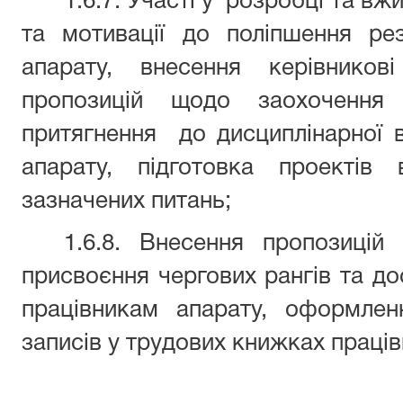
1.6.7. Участі у
розробці та вжи
та мотивації до поліпшення рез
апарату, внесення керівников
пропозицій щодо заохочення 
притягнення
до дисциплінарної в
апарату, підготовка проектів 
зазначених питань;
1.6.8. Внесення пропозицій 
присвоєння чергових рангів та до
працівникам апарату, оформленн
записів у трудових книжках праців