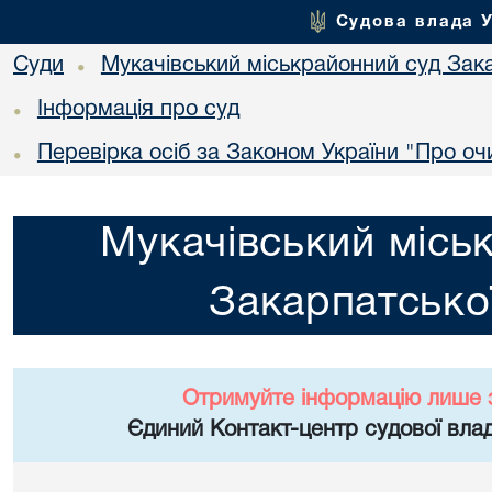
Судова влада 
Суди
Мукачівський міськрайонний суд Зака
•
Інформація про суд
•
Перевірка осіб за Законом України "Про о
•
Мукачівський місь
Закарпатської
Отримуйте інформацію лише 
Єдиний Контакт-центр судової влад