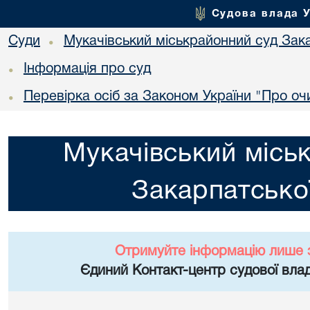
Судова влада 
Суди
Мукачівський міськрайонний суд Зака
•
Інформація про суд
•
Перевірка осіб за Законом України "Про о
•
Мукачівський місь
Закарпатської
Отримуйте інформацію лише 
Єдиний Контакт-центр судової влад