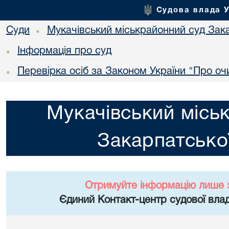
Судова влада 
Суди
Мукачівський міськрайонний суд Зака
•
Інформація про суд
•
Перевірка осіб за Законом України "Про о
•
Мукачівський місь
Закарпатської
Отримуйте інформацію лише 
Єдиний Контакт-центр судової влад