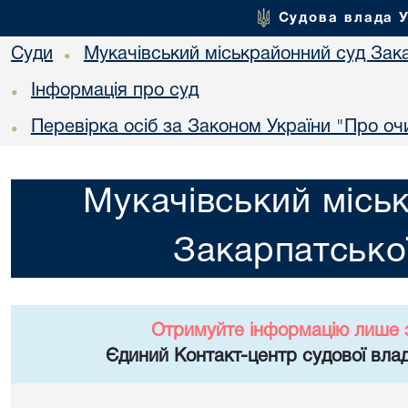
Судова влада 
Суди
Мукачівський міськрайонний суд Зака
•
Інформація про суд
•
Перевірка осіб за Законом України "Про о
•
Мукачівський місь
Закарпатської
Отримуйте інформацію лише 
Єдиний Контакт-центр судової влад