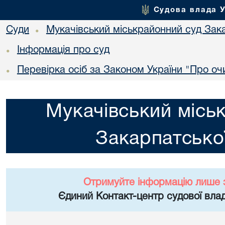
Судова влада 
Суди
Мукачівський міськрайонний суд Зака
•
Інформація про суд
•
Перевірка осіб за Законом України "Про о
•
Мукачівський місь
Закарпатської
Отримуйте інформацію лише 
Єдиний Контакт-центр судової влад