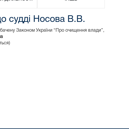
о судді Носова В.В.
дбачену Законом України “Про очищення влади”,
ча
ться)