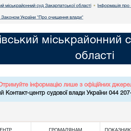
ий міськрайонний суд Закарпатської області
Інформація про
•
а Законом України "Про очищення влади"
івський міськрайонний с
області
Отримуйте інформацію лише з офіційних джере
й Контакт-центр судової влади України 044 207
ЕНТР
ГРОМАДЯНАМ
ПОКАЗНИК