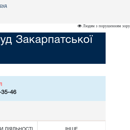
 суд
Людям з порушенням зору
уд Закарпатської
л
-35-46
И ДІЯЛЬНОСТІ
ІНШЕ