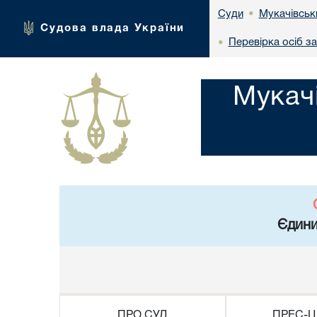
Мукачівськ
Суди
•
Судова влада України
Перевірка осіб з
•
Мукач
Єдини
ПРО СУД
ПРЕС-Ц