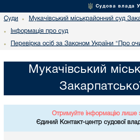
Судова влада 
Суди
Мукачівський міськрайонний суд Зака
•
Інформація про суд
•
Перевірка осіб за Законом України "Про о
•
Мукачівський місь
Закарпатської
Отримуйте інформацію лише 
Єдиний Контакт-центр судової влад