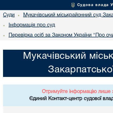
Судова влада 
Суди
Мукачівський міськрайонний суд Зака
•
Інформація про суд
•
Перевірка осіб за Законом України "Про о
•
Мукачівський місь
Закарпатської
Отримуйте інформацію лише 
Єдиний Контакт-центр судової влад