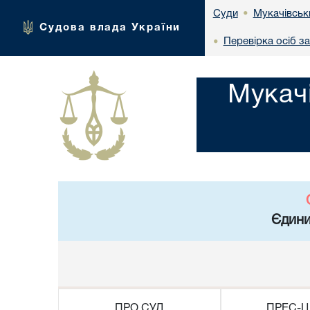
Мукачівськ
Суди
•
Судова влада України
Перевірка осіб з
•
Мукач
Єдини
ПРО СУД
ПРЕС-Ц