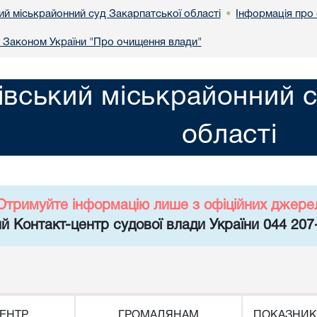
ий міськрайонний суд Закарпатської області
Інформація про
•
а Законом України "Про очищення влади"
івський міськрайонний с
області
Отримуйте інформацію лише з офіційних джере
й Контакт-центр судової влади України 044 207
ЕНТР
ГРОМАДЯНАМ
ПОКАЗНИК