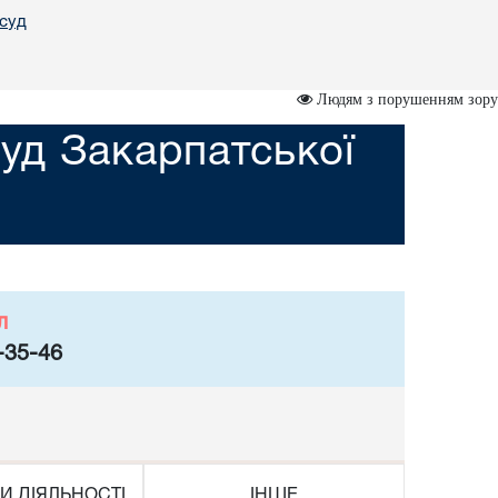
 суд
Людям з порушенням зору
уд Закарпатської
л
-35-46
И ДІЯЛЬНОСТІ
ІНШЕ