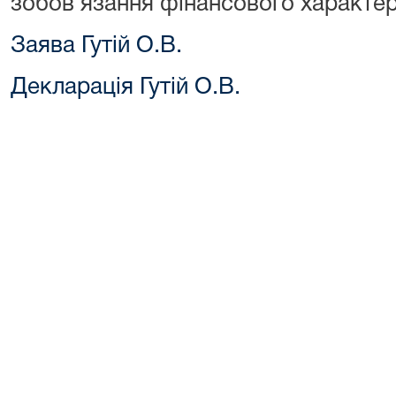
зобов’язання фінансового характер
Заява Гутій О.В.
Декларація Гутій О.В.