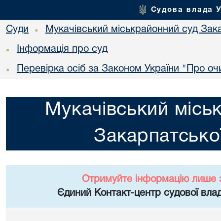
Судова влада 
Суди
Мукачівський міськрайонний суд Зака
•
Інформація про суд
•
Перевірка осіб за Законом України "Про о
•
Мукачівський місь
Закарпатської
Отримуйте інформацію лише 
Єдиний Контакт-центр судової влад