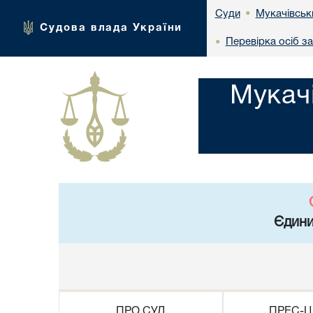
Мукачівськ
Суди
•
Судова влада України
Перевірка осіб з
•
Мукач
Єдини
ПРО СУД
ПРЕС-Ц