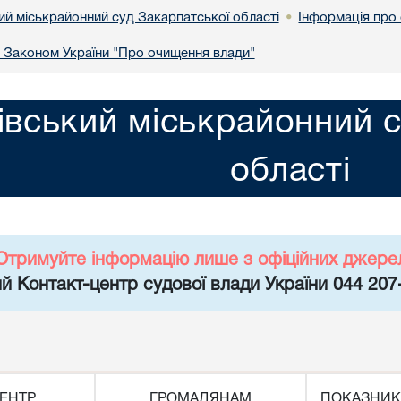
ий міськрайонний суд Закарпатської області
Інформація про
•
а Законом України "Про очищення влади"
івський міськрайонний с
області
Отримуйте інформацію лише з офіційних джере
й Контакт-центр судової влади України 044 207
ЕНТР
ГРОМАДЯНАМ
ПОКАЗНИК