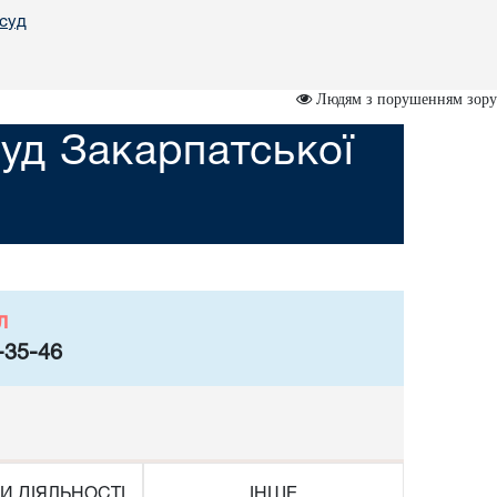
 суд
Людям з порушенням зору
уд Закарпатської
л
-35-46
И ДІЯЛЬНОСТІ
ІНШЕ