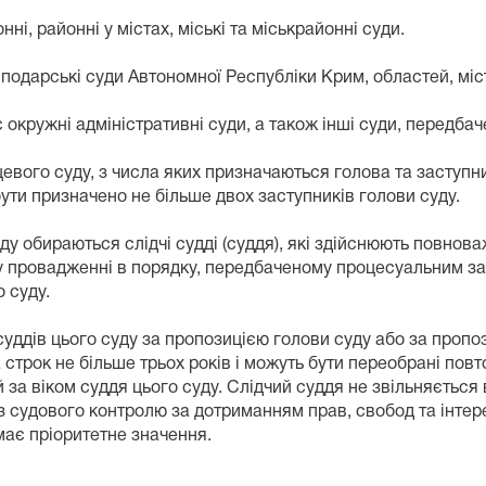
районні у містах, міські та міськрайонні суди.
дарські суди Автономної Республіки Крим, областей, міс
ружні адміністративні суди, а також інші суди, передбач
го суду, з числа яких призначаються голова та заступник 
ути призначено не більше двох заступників голови суду.
 обираються слідчі судді (суддя), які здійснюють повнов
му провадженні в порядку, передбаченому процесуальним за
 суду.
дів цього суду за пропозицією голови суду або за пропози
 строк не більше трьох років і можуть бути переобрані повт
а віком суддя цього суду. Слідчий суддя не звільняється в
із судового контролю за дотриманням прав, свобод та інтер
має пріоритетне значення.