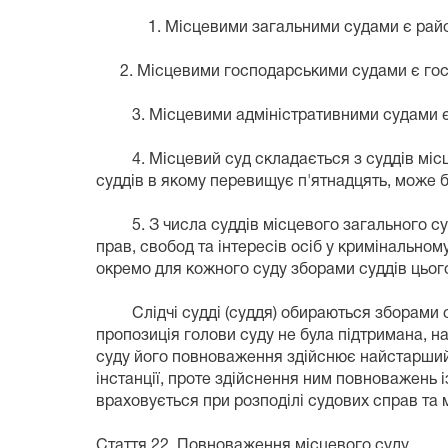
1. Місцевими загальними судами є районні, 
2. Місцевими господарськими судами є госпо
3. Місцевими адміністративними судами є ок
4. Місцевий суд складається з суддів місцево
суддів в якому перевищує п'ятнадцять, може б
5. З числа суддів місцевого загального суду
прав, свобод та інтересів осіб у кримінально
окремо для кожного суду зборами суддів цього
Слідчі судді (суддя) обираються зборами суд
пропозиція голови суду не була підтримана, на
суду його повноваження здійснює найстарший з
інстанції, проте здійснення ним повноважень 
враховується при розподілі судових справ та 
Стаття 22. Повноваження місцевого суду