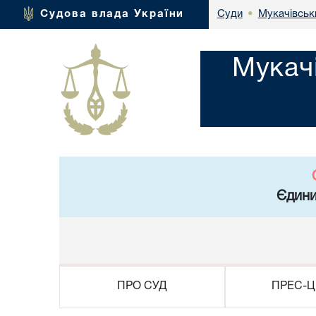
Мукачівськ
Судова влада України
Суди
•
Мукач
Єдини
ПРО СУД
ПРЕС-Ц