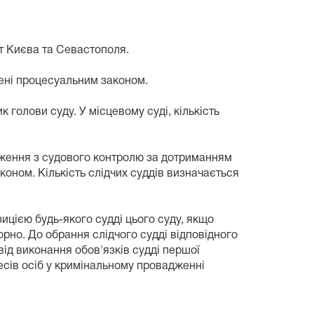
т Києва та Севастополя.
ені процесуальним законом.
голови суду. У місцевому суді, кількість
аження з судового контролю за дотриманням
коном. Кількість слідчих суддів визначається
цією будь-якого судді цього суду, якщо
орно. До обрання слідчого судді відповідного
ід виконання обов'язків судді першої
есів осіб у кримінальному провадженні