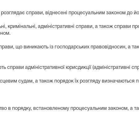
розглядає справи, віднесені процесуальним законом до йог
і, кримінальні, адміністративні справи, а також справи п
оном.
рави, що виникають із господарських правовідносин, а так
 справи адміністративної юрисдикції (адміністративні спр
цевим судам, а також порядок їх розгляду визначаються 
во в порядку, встановленому процесуальним законом, а та