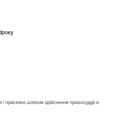
і
10року
і і присяжні шляхом здійснення правосуддя в