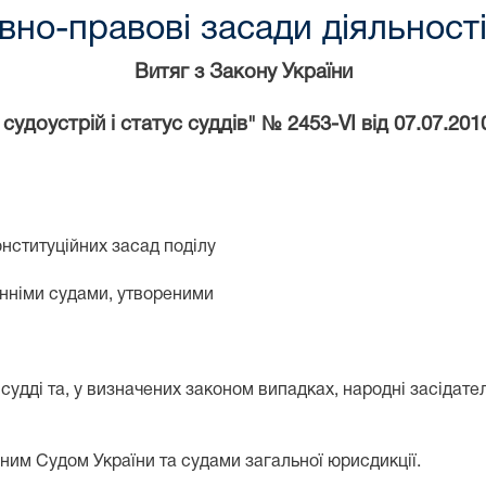
вно-правові засади діяльност
Витяг з Закону України
судоустрій і статус суддів" № 2453-VI від 07.07.20
нституційних засад поділу
нніми судами, утвореними
ді та, у визначених законом випадках, народні засідател
м Судом України та судами загальної юрисдикції.