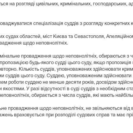
я на розгляді цивільних, кримінальних, господарських, ад
аджуватися спеціалізація суддів з розгляду конкретних к
х судах областей, міст Києва та Севастополя, Апеляційном
овадження щодо неповнолітніх.
мінальне провадження щодо неповнолітніх, обираються з чи
пропозицією будь-якого судді цього суду, якщо пропозиція 
повторно. Кількість суддів, уповноважених здійснювати кр
ми суддів цього суду. Суддею, уповноваженим здійснюват
жем роботи суддею не менше десяти років, досвідом здійсн
якостями. У разі відсутності в суді суддів з необхідним 
овнолітніх, обирається з числа суддів, які мають найбіль
 провадження щодо неповнолітніх, не звільняються від ви
важень враховується при розподілі судових справ та має пр