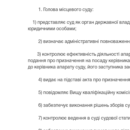
1. Голова місцевого суду:
1) представляє суд як орган державної влад
юридичними особами;
2) визначає адміністративні повноваження
3) контролює ефективність діяльності апарат
подання про призначення на посаду керівника 
до керівника апарату суду, його заступника з
4) видає на підставі акта про призначення (
5) повідомляє Вищу кваліфікаційну комісію с
6) забезпечує виконання рішень зборів суд
7) контролює ведення в суді судової статис