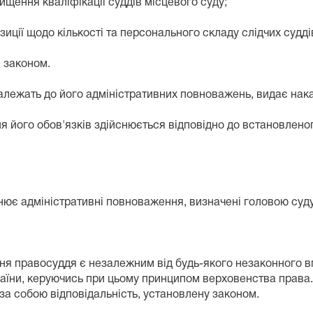
ння кваліфікації суддів місцевого суду;
ції щодо кількості та персонального складу слідчих судді
 законом.
жать до його адміністративних повноважень, видає нака
його обов'язків здійснюється відповідно до встановленого
є адміністративні повноваження, визначені головою суду
 правосуддя є незалежним від будь-якого незаконного вп
країни, керуючись при цьому принципом верховенства права.
за собою відповідальність, установлену законом.