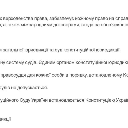
ерховенства права, забезпечує кожному право на справед
и, а також міжнародними договорами, згода на обов'язкові
гальної юрисдикції та суд конституційної юрисдикції.
 систему судів. Єдиним органом конституційної юрисдикції
равосуддя для кожної особи в порядку, встановленому Кон
дів не допускається.
уційного Суду України встановлюється Конституцією Украї
икції