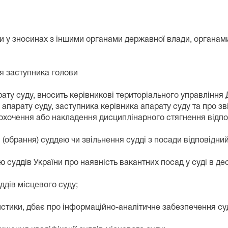
и у зносинах з іншими органами державної влади, органам
 заступника голови
у суду, вносить керівникові територіального управління Д
апарату суду, заступника керівника апарату суду та про зв
аохочення або накладення дисциплінарного стягнення відпо
обрання) суддею чи звільнення судді з посади відповідний
уддів України про наявність вакантних посад у суді в дес
дів місцевого суду;
тики, дбає про інформаційно-аналітичне забезпечення суд