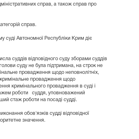
міністративних справ, а також справ про
атегорій справ.
у суді Автономної Республіки Крим діє
сла суддів відповідного суду зборами суддів
голови суду не була підтримана, на строк не
имінальне провадження щодо неповнолітніх,
и кримінальне провадження щодо
ення кримінального провадження в суді і
стажем роботи суддя, уповноважений
ший стаж роботи на посаді судді.
конання обов'язків судді відповідної
іоритетне значення.