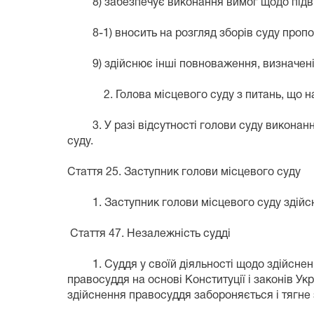
8) забезпечує виконання вимог щодо підвище
8-1) вносить на розгляд зборів суду пропози
9) здійснює інші повноваження, визначені
2. Голова місцевого суду з питань, що нале
3. У разі відсутності голови суду виконання 
суду.
Стаття 25. Заступник голови місцевого суду
1. Заступник голови місцевого суду здійсню
Стаття 47. Незалежність судді
1. Суддя у своїй діяльності щодо здійснення
правосуддя на основі Конституції і законів У
здійснення правосуддя забороняється і тягне 