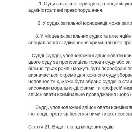
1. Суди загальної юрисдикції спеціалізуютьс
адміністративні правопорушення.
2. У судах загальної юрисдикції може запров
3. У місцевих загальних судах та апеляційни
спеціалізація зі здійснення кримінального пр
Судді (суддя), уповноважені здійснювати кри
цього суду за пропозицією голови суду або за 
більше трьох років і можуть бути переобрані 
визначається окремо для кожного суду збора
неповнолітніх, може бути обрано суддю із ста
високими морально-діловими та професійними 
здійснювати кримінальне провадження щодо неп
Судді, уповноважені здійснювати кримінальне
інстанції, проте здійснення ними таких повно
Стаття 21. Види і склад місцевих судів