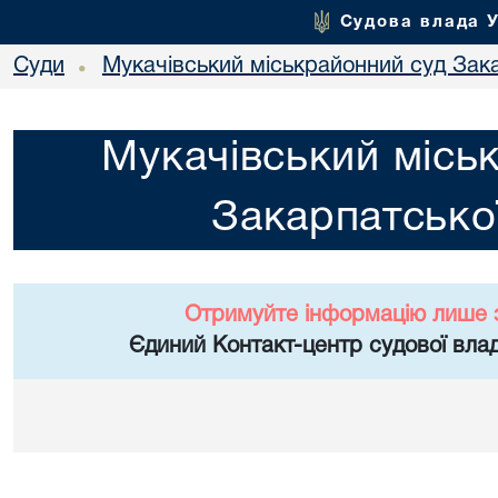
Судова влада 
Суди
Мукачівський міськрайонний суд Зака
•
Мукачівський місь
Закарпатської
Отримуйте інформацію лише 
Єдиний Контакт-центр судової влад