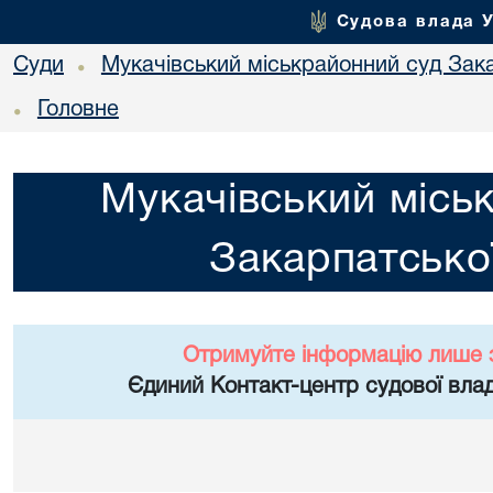
Судова влада 
Суди
Мукачівський міськрайонний суд Зака
•
Головне
•
Мукачівський місь
Закарпатської
Отримуйте інформацію лише 
Єдиний Контакт-центр судової влад