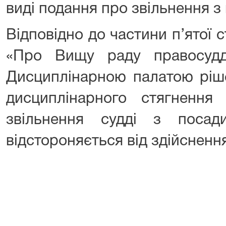
виді подання про звільнення з
Відповідно до частини п’ятої с
«Про Вищу раду правосудд
Дисциплінарною палатою ріш
дисциплінарного стягненн
звільнення судді з посад
відстороняється від здійсненн