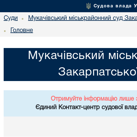
Судова влада 
Суди
Мукачівський міськрайонний суд Зака
•
Головне
•
Мукачівський місь
Закарпатської
Отримуйте інформацію лише 
Єдиний Контакт-центр судової влад