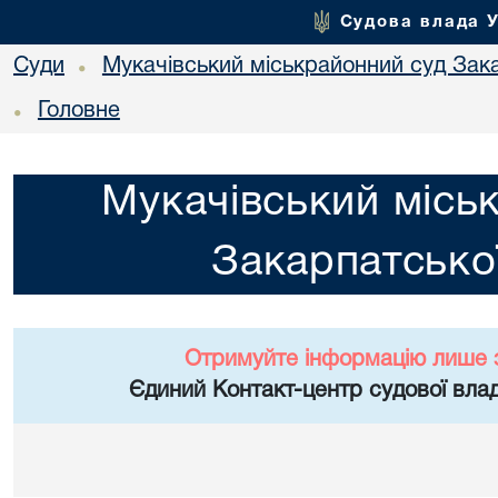
Судова влада 
Суди
Мукачівський міськрайонний суд Зака
•
Головне
•
Мукачівський місь
Закарпатської
Отримуйте інформацію лише 
Єдиний Контакт-центр судової влад