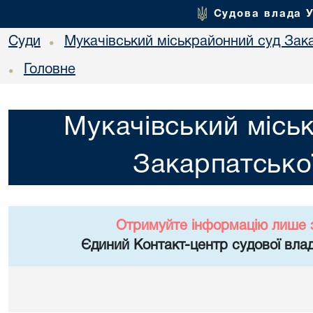
Судова влада 
Суди
Мукачівський міськрайонний суд Зака
•
Головне
•
Мукачівський місь
Закарпатської
Отримуйте інформацію лише 
Єдиний Контакт-центр судової влад